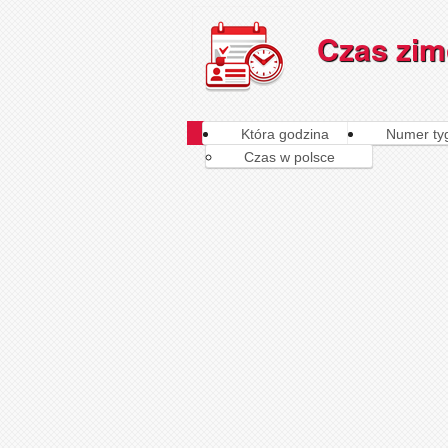
Czas zim
Która godzina
Numer ty
Czas w polsce