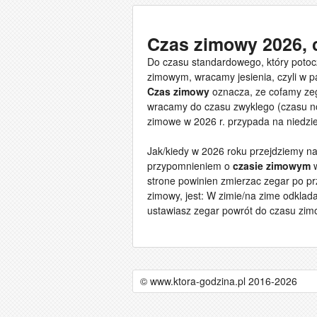
Czas zimowy 2026, 
Do czasu standardowego, który pot
zimowym, wracamy jesienia, czyli w p
Czas zimowy
oznacza, ze cofamy zeg
wracamy do czasu zwyklego (czasu no
zimowe w 2026 r. przypada na niedzie
Jak/kiedy w 2026 roku przejdziemy n
przypomnieniem o
czasie zimowym
w
strone powinien zmierzac zegar po pr
zimowy, jest: W zimie/na zime odklad
ustawiasz zegar powrót do czasu zi
© www.ktora-godzina.pl 2016-2026