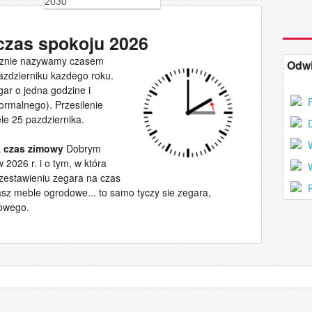
2030
czas spokoju 2026
ocznie nazywamy czasem
Odwi
azdzierniku kazdego roku.
ar o jedna godzine i
P
rmalnego). Przesilenie
le 25 pazdziernika.
D
W
a
czas zimowy
Dobrym
 2026 r. i o tym, w która
W
zestawieniu zegara na czas
P
asz meble ogrodowe... to samo tyczy sie zegara,
mowego.