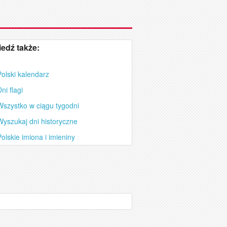
edź także:
olski kalendarz
ni flagi
szystko w ciągu tygodni
yszukaj dni historyczne
olskie imiona i imieniny