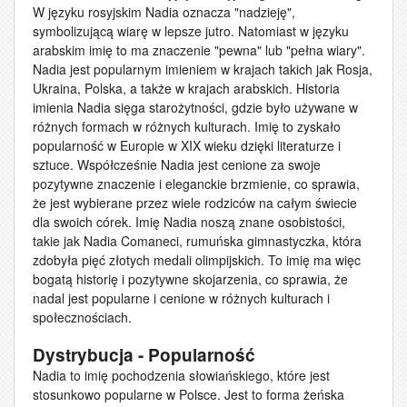
W języku rosyjskim Nadia oznacza "nadzieję",
symbolizującą wiarę w lepsze jutro. Natomiast w języku
arabskim imię to ma znaczenie "pewna" lub "pełna wiary".
Nadia jest popularnym imieniem w krajach takich jak Rosja,
Ukraina, Polska, a także w krajach arabskich. Historia
imienia Nadia sięga starożytności, gdzie było używane w
różnych formach w różnych kulturach. Imię to zyskało
popularność w Europie w XIX wieku dzięki literaturze i
sztuce. Współcześnie Nadia jest cenione za swoje
pozytywne znaczenie i eleganckie brzmienie, co sprawia,
że jest wybierane przez wiele rodziców na całym świecie
dla swoich córek. Imię Nadia noszą znane osobistości,
takie jak Nadia Comaneci, rumuńska gimnastyczka, która
zdobyła pięć złotych medali olimpijskich. To imię ma więc
bogatą historię i pozytywne skojarzenia, co sprawia, że
nadal jest popularne i cenione w różnych kulturach i
społecznościach.
Dystrybucja - Popularność
Nadia to imię pochodzenia słowiańskiego, które jest
stosunkowo popularne w Polsce. Jest to forma żeńska