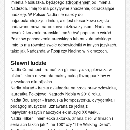
imienia Nadiuszka, będącego
zdrobnieniem
od imienia
Nadeżda. Imię to ma pozytywne znaczenie, oznaczające
nadzieję. W Polsce Nadia nie należy do
najpopularniejszych imion, ale jest stosunkowo często
nadawane nowo narodzonym dziewczynkom. Nadia ma
również korzenie arabskie i może być popularne wśród
Polaków pochodzenia arabskiego lub muzułmańskiego.
Imię to ma również swoje odpowiedniki w innych językach,
takie jak Nadezhda w Rosji czy Nadine w Niemczech.
Sławni ludzie
Nadia Comăneci - rumuńska gimnastyczka, pierwsza w
historii, która otrzymała maksymalną liczbę punktów w
igrzyskach olimpijskich.
Nadia Murad - iracka działaczka na rzecz praw człowieka,
laureatka Pokojowej Nagrody Nobla w 2018 roku.
Nadia Boulanger - francuska kompozytorka, dyrygentka i
pedagog muzyczna, uznawana za jedną z
najwybitniejszych nauczycielek muzyki XX wieku.
Nadia Hilker - niemiecka aktorka, znana z ról w filmach i
serialach takich jak "The 100" czy "The Walking Dead".