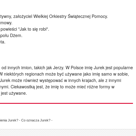
atywny, założyciel Wielkiej Orkiestry Świątecznej Pomocy.
ilmowy.
powieści "Jak to się robi".
espołu Dżem.
ta.
 od innych imion, takich jak Jerzy. W Polsce imię Jurek jest popularne
 W niektórych regionach może być używane jako imię samo w sobie,
 Jurek może również występować w innych krajach, ale z innymi
znymi. Ciekawostką jest, że imię to może mieć różne formy w
j jest używane.
mienia Jurek? - Co oznacza Jurek? -