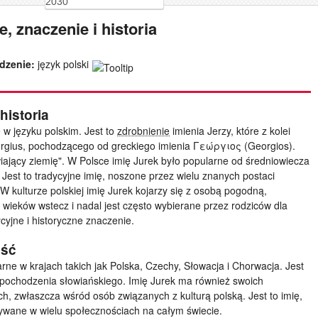
2030
, znaczenie i historia
dzenie:
język polski
historia
w języku polskim. Jest to
zdrobnienie
imienia Jerzy, które z kolei
eorgius, pochodzącego od greckiego imienia Γεώργιος (Georgios).
wiający ziemię". W Polsce imię Jurek było popularne od średniowiecza
. Jest to tradycyjne imię, noszone przez wielu znanych postaci
 W kulturze polskiej imię Jurek kojarzy się z osobą pogodną,
ga wieków wstecz i nadal jest często wybierane przez rodziców dla
cyjne i historyczne znaczenie.
ość
arne w krajach takich jak Polska, Czechy, Słowacja i Chorwacja. Jest
ochodzenia słowiańskiego. Imię Jurek ma również swoich
h, zwłaszcza wśród osób związanych z kulturą polską. Jest to imię,
używane w wielu społecznościach na całym świecie.