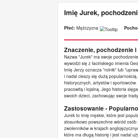
Imię Jurek, pochodzenie
Płeć:
Mężczyzna
Pocho
Znaczenie, pochodzenie i 
Nazwa "Jurek" ma swoje pochodzenie 
wywodzi się z łacińskiego imienia G
Imię Jerzy oznacza "rolnik" lub "upra
i nadal cieszy się dużą popularnością
historycznych, artystów i sportowców.
pracowitą i lojalną. Jego historia się
swoich dzieci, zachowując swoje trady
Zastosowanie - Popularn
Jurek to imię męskie, które jest popul
stosunkowo powszechne wśród osób p
zwolenników w krajach anglojęzycznyc
które ma długą historię i jest nadal 