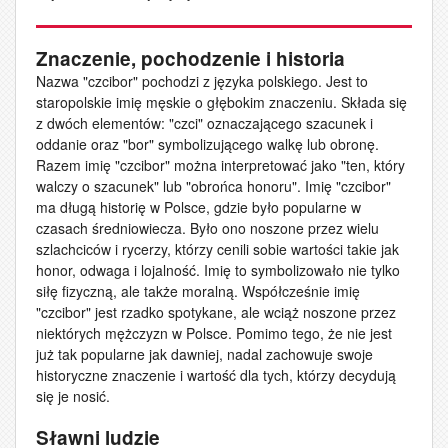
Znaczenie, pochodzenie i historia
Nazwa "czcibor" pochodzi z języka polskiego. Jest to
staropolskie imię męskie o głębokim znaczeniu. Składa się
z dwóch elementów: "czci" oznaczającego szacunek i
oddanie oraz "bor" symbolizującego walkę lub obronę.
Razem imię "czcibor" można interpretować jako "ten, który
walczy o szacunek" lub "obrońca honoru". Imię "czcibor"
ma długą historię w Polsce, gdzie było popularne w
czasach średniowiecza. Było ono noszone przez wielu
szlachciców i rycerzy, którzy cenili sobie wartości takie jak
honor, odwaga i lojalność. Imię to symbolizowało nie tylko
siłę fizyczną, ale także moralną. Współcześnie imię
"czcibor" jest rzadko spotykane, ale wciąż noszone przez
niektórych mężczyzn w Polsce. Pomimo tego, że nie jest
już tak popularne jak dawniej, nadal zachowuje swoje
historyczne znaczenie i wartość dla tych, którzy decydują
się je nosić.
Sławni ludzie