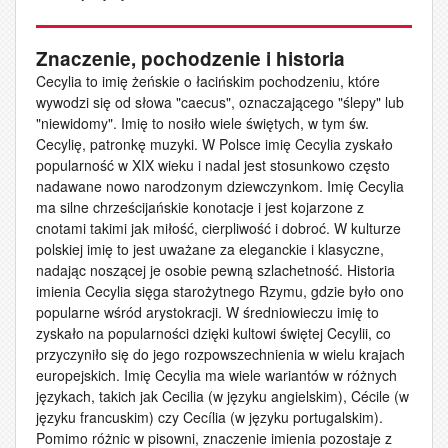
Znaczenie, pochodzenie i historia
Cecylia to imię żeńskie o łacińskim pochodzeniu, które
wywodzi się od słowa "caecus", oznaczającego "ślepy" lub
"niewidomy". Imię to nosiło wiele świętych, w tym św.
Cecylię, patronkę muzyki. W Polsce imię Cecylia zyskało
popularność w XIX wieku i nadal jest stosunkowo często
nadawane nowo narodzonym dziewczynkom. Imię Cecylia
ma silne chrześcijańskie konotacje i jest kojarzone z
cnotami takimi jak miłość, cierpliwość i dobroć. W kulturze
polskiej imię to jest uważane za eleganckie i klasyczne,
nadając noszącej je osobie pewną szlachetność. Historia
imienia Cecylia sięga starożytnego Rzymu, gdzie było ono
popularne wśród arystokracji. W średniowieczu imię to
zyskało na popularności dzięki kultowi świętej Cecylii, co
przyczyniło się do jego rozpowszechnienia w wielu krajach
europejskich. Imię Cecylia ma wiele wariantów w różnych
językach, takich jak Cecilia (w języku angielskim), Cécile (w
języku francuskim) czy Cecília (w języku portugalskim).
Pomimo różnic w pisowni, znaczenie imienia pozostaje z