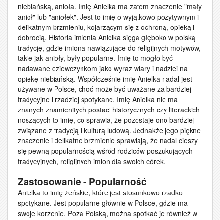
niebiańską, anioła. Imię Anielka ma zatem znaczenie "mały
anioł" lub "aniołek". Jest to imię o wyjątkowo pozytywnym i
delikatnym brzmieniu, kojarzącym się z ochroną, opieką i
dobrocią. Historia imienia Anielka sięga głęboko w polską
tradycję, gdzie imiona nawiązujące do religijnych motywów,
takie jak anioły, były popularne. Imię to mogło być
nadawane dziewczynkom jako wyraz wiary i nadziei na
opiekę niebiańską. Współcześnie imię Anielka nadal jest
używane w Polsce, choć może być uważane za bardziej
tradycyjne i rzadziej spotykane. Imię Anielka nie ma
znanych znamienitych postaci historycznych czy literackich
noszących to imię, co sprawia, że pozostaje ono bardziej
związane z tradycją i kulturą ludową. Jednakże jego piękne
znaczenie i delikatne brzmienie sprawiają, że nadal cieszy
się pewną popularnością wśród rodziców poszukujących
tradycyjnych, religijnych imion dla swoich córek.
Zastosowanie - Popularność
Anielka to imię żeńskie, które jest stosunkowo rzadko
spotykane. Jest popularne głównie w Polsce, gdzie ma
swoje korzenie. Poza Polską, można spotkać je również w